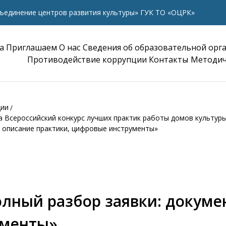
ъединение центров развития культуры» ГУК ТО «ОЦРК»
а
Приглашаем
О нас
Сведения об образовательной орг
Противодействие коррупции
Контакты
Методич
ции
на Всероссийский конкурс лучших практик работы домов культур
, описание практики, цифровые инструменты»
олный разбор заявки: докуме
ументы»