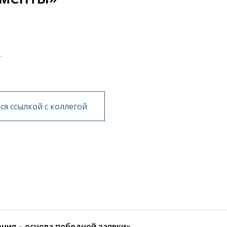
.
я ссылкой с коллегой
ния – основа победной заявки»