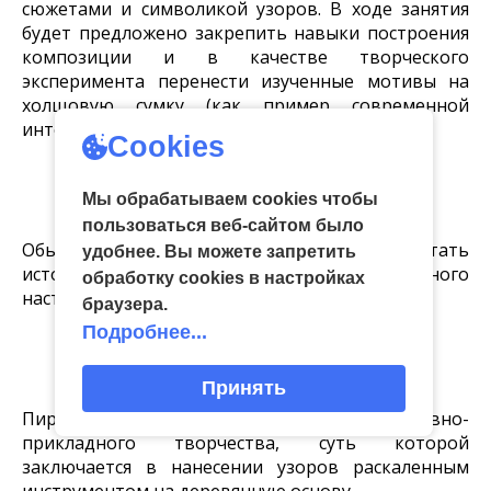
сюжетами и символикой узоров. В ходе занятия
будет предложено закрепить навыки построения
композиции и в качестве творческого
эксперимента перенести изученные мотивы на
холщовую сумку (как пример современной
интерпретации).
Cookies
«Мир животных»
9, 12, 16, 19, 23, 25, 26, 30 апреля
Мы обрабатываем cookies чтобы
пользоваться веб-сайтом было
Обычные деревянные чурбачки могут стать
удобнее. Вы можете запретить
источником вдохновения и прекрасного
обработку сookies в настройках
настроения.
браузера.
Подробнее...
«Пирография»
9, 12, 16, 19, 23, 25, 26, 30 апреля
Принять
Пирография – это техника декоративно-
прикладного творчества, суть которой
заключается в нанесении узоров раскаленным
инструментом на деревянную основу.