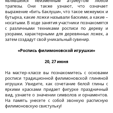
являвшейся неизменным атрибутом любой
трапезы. Они также узнают, что означает
выражение «бить баклуши», что такое межеумок и
бутырка, какие ложки называли баскими, а какие –
носатыми. В ходе занятия участники познакомятся
с различными техниками росписи по дереву и
узорами, характерными для деревянных ложек, а
затем создадут свой уникальный сувенир.
«Роспись филимоновской игрушки»
20, 27 июня
На мастер-классе вы познакомитесь с основами
росписи традиционной филимоновской глиняной
игрушки. Увидите, как сочетание белой глины с
яркими красками придает фигурке праздничный
вид, узнаете о значении символов и орнаментов.
На память унесете с собой звонкую расписную
филимоновскую свистульку!