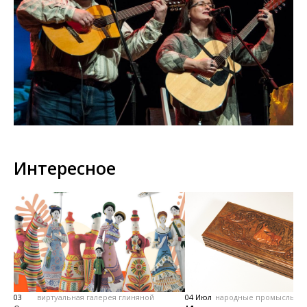
Интересное
03
виртуальная галерея глиняной
04 Июл
народные промыслы, м