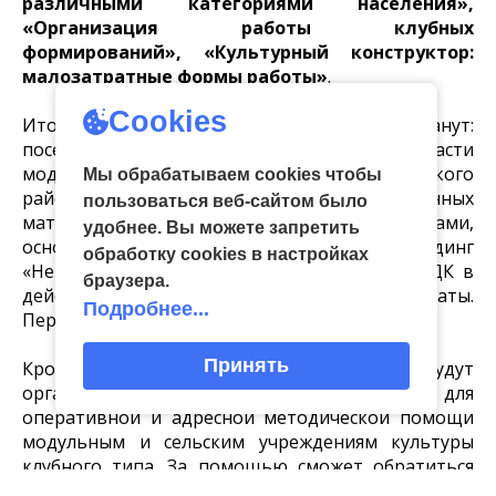
различными категориями населения»,
«Организация работы клубных
формирований», «Культурный конструктор:
малозатратные формы работы»
.
Cookies
Итоговыми мероприятиями модулей станут:
посещение первого в Тульской области
модульного ДК – Бобриковского СДК Белевского
Мы обрабатываем cookies чтобы
района для практического применения изученных
пользоваться веб-сайтом было
материалов; деловая игра «Со стороны» с кейсами,
удобнее. Вы можете запретить
основанными на реальных ситуациях; тимбилдинг
обработку сookies в настройках
«Не как у всех», презентация достижений «ДК в
браузера.
действии. Лучшие практики. Результаты.
Подробнее...
Перспективы».
Принять
Кроме того, в рамках реализации проекта будут
организованы выездные стажировки для
оперативной и адресной методической помощи
модульным и сельским учреждениям культуры
клубного типа. За помощью сможет обратиться
любой ДК Тульской области.