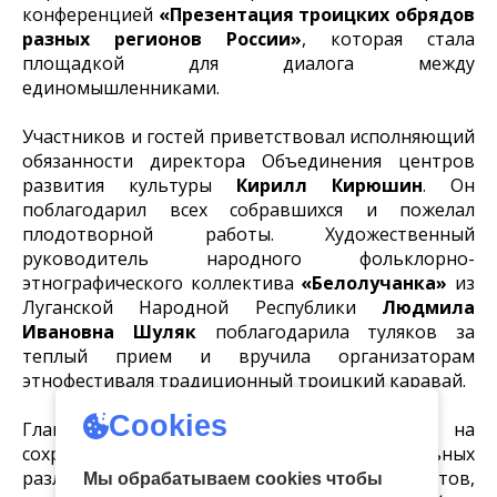
конференцией
«Презентация троицких обрядов
разных регионов России»
, которая стала
площадкой для диалога между
единомышленниками.
Участников и гостей приветствовал исполняющий
обязанности директора Объединения центров
развития культуры
Кирилл Кирюшин
. Он
поблагодарил всех собравшихся и пожелал
плодотворной работы. Художественный
руководитель народного фольклорно-
этнографического коллектива
«Белолучанка»
из
Луганской Народной Республики
Людмила
Ивановна Шуляк
поблагодарила туляков за
теплый прием и вручила организаторам
этнофестиваля традиционный троицкий каравай.
Cookies
Главный акцент конференции был сделан на
сохранении аутентичности и региональных
различий, использовании ритуальных предметов,
Мы обрабатываем cookies чтобы