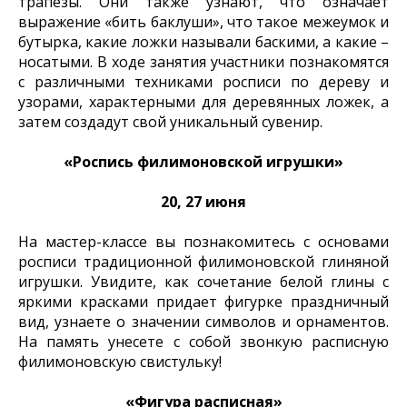
трапезы. Они также узнают, что означает
выражение «бить баклуши», что такое межеумок и
бутырка, какие ложки называли баскими, а какие –
носатыми. В ходе занятия участники познакомятся
с различными техниками росписи по дереву и
узорами, характерными для деревянных ложек, а
затем создадут свой уникальный сувенир.
«Роспись филимоновской игрушки»
20, 27 июня
На мастер-классе вы познакомитесь с основами
росписи традиционной филимоновской глиняной
игрушки. Увидите, как сочетание белой глины с
яркими красками придает фигурке праздничный
вид, узнаете о значении символов и орнаментов.
На память унесете с собой звонкую расписную
филимоновскую свистульку!
«Фигура расписная»