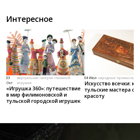
Интересное
03
виртуальная галерея глиняной
04 Июл
народные промыслы, м
Искусство всечки: ка
Окт
игрушки
«Игрушка 360»: путешествие
тульские мастера со
в мир филимоновской и
красоту
тульской городской игрушек