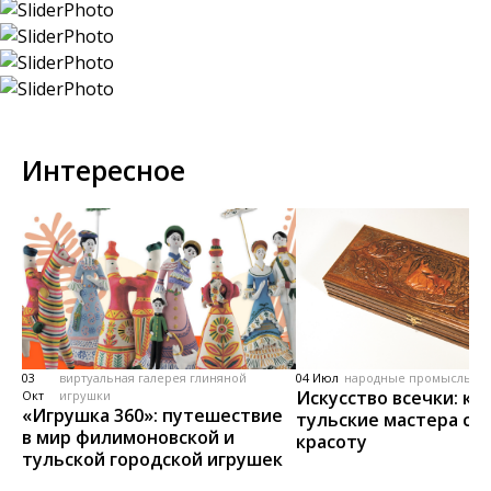
Интересное
03
виртуальная галерея глиняной
04 Июл
народные промыслы, м
Искусство всечки: ка
Окт
игрушки
«Игрушка 360»: путешествие
тульские мастера со
в мир филимоновской и
красоту
тульской городской игрушек