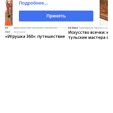
Подробнее...
Принять
03
виртуальная галерея глиняной
04 Июл
народные промыслы, м
Искусство всечки: ка
Окт
игрушки
«Игрушка 360»: путешествие
тульские мастера со
в мир филимоновской и
красоту
тульской городской игрушек
Главная
Новости
Афиша