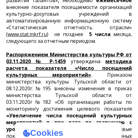
развития талантов»
,
необходимо
ежемесячное
внесение показателя посещаемости организаций
культурно-досуговых учреждений в
автоматизированную информационную систему
«Статистическая отчетность отрасли»
(
www.stat.mkrf.ru
) не позднее
5 числа
месяца,
следующего за отчетным периодом.
Распоряжением Министерства культуры РФ от
03.11.2020 № Р-1459
утверждена
методика
расчета показателя «Число посещений
культурных мероприятий»
. Приказом
министерства культуры Тульской области от
08.12.2020г.№195 внесены изменения в приказ
министерства Тульской области от
03.11.2020г№182 «Об организации работы по
мониторингу достижения целевого показателя
«Увеличение числа посещений культурных
мероприятий в три раза по сравнению с
уровнем 2019 года»
, утверждены целевые
Cookies
показатели «Число посещений культурных