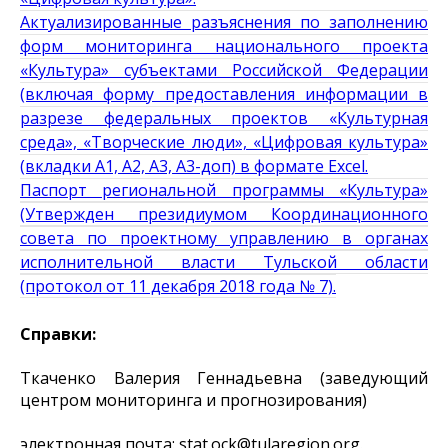
Актуализированные разъяснения по заполнению
форм мониторинга национального проекта
«Культура» субъектами Российской Федерации
(включая форму предоставления информации в
разрезе федеральных проектов «Культурная
среда», «Творческие люди», «Цифровая культура»
(вкладки А1, А2, А3, А3-доп) в формате Excel.
Паспорт региональной программы «Культура»
(Утвержден президиумом Координационного
совета по проектному управлению в органах
исполнительной власти Тульской области
(протокол от 11 декабря 2018 года № 7).
Справки:
Ткаченко Валерия Геннадьевна (заведующий
центром мониторинга и прогнозирования)
электронная почта:
stat.ock@tularegion.org.