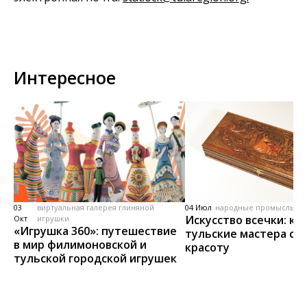
Интересное
03
виртуальная галерея глиняной
04 Июл
народные промыслы, м
Искусство всечки: ка
Окт
игрушки
«Игрушка 360»: путешествие
тульские мастера со
в мир филимоновской и
красоту
тульской городской игрушек